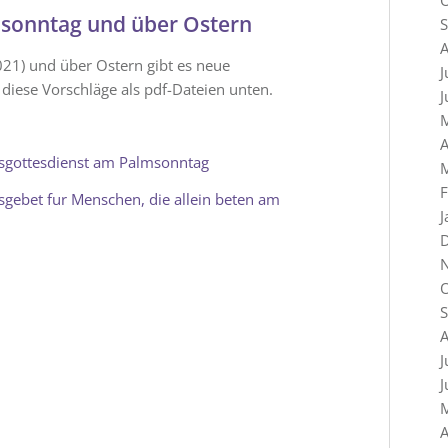
msonntag und über Ostern
A
1) und über Ostern gibt es neue
J
 diese Vorschläge als pdf-Dateien unten.
J
A
usgottesdienst am Palmsonntag
F
gebet fur Menschen, die allein beten am
J
A
J
J
A