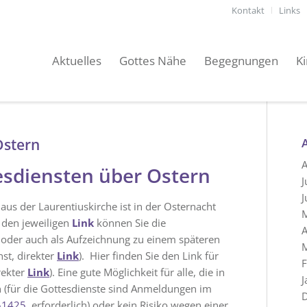
Kontakt
Links
Aktuelles
Gottes Nähe
Begegnungen
K
Ostern
A
esdiensten über Ostern
J
J
aus der Laurentiuskirche ist in der Osternacht
r den jeweiligen
Link
können Sie die
A
n oder auch als Aufzeichnung zu einem späteren
st, direkter
Link
). Hier finden Sie den Link für
F
rekter
Link
). Eine gute Möglichkeit für alle, die in
J
(für die Gottesdienste sind Anmeldungen im
51425
, erforderlich) oder kein Risiko wegen einer