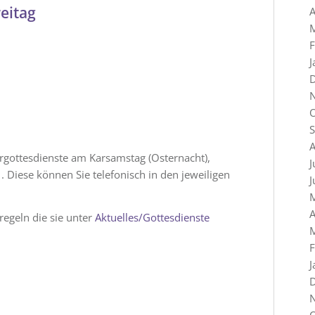
reitag
A
F
J
A
ergottesdienste am Karsamstag (Osternacht),
J
 Diese können Sie telefonisch in den jeweiligen
J
A
regeln die sie unter
Aktuelles/Gottesdienste
F
J