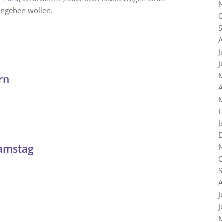
ingehen wollen.
A
J
J
rn
A
F
J
samstag
A
J
J