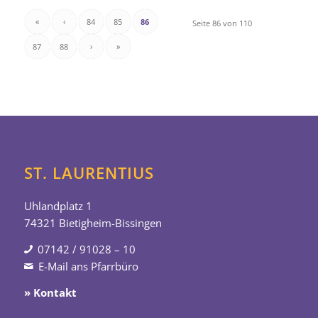
«
‹
84
85
86
Seite 86 von 110
87
88
›
»
ST. LAURENTIUS
Uhlandplatz 1
74321 Bietigheim-Bissingen
07142 / 91028 – 10
E-Mail ans Pfarrbüro
» Kontakt