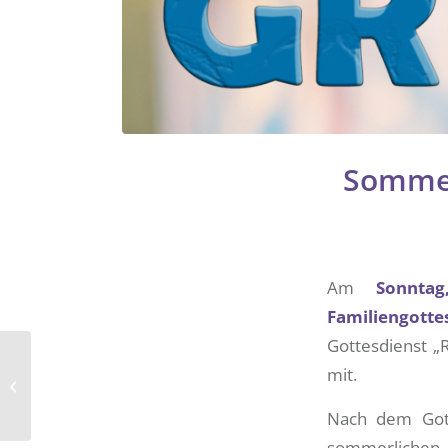
Sommerg
Am
Sonnta
Familiengotte
Gottesdienst „
„Eine Kirche, die nicht
mit.
dient, dient zu nichts.“
– Diakonenweihe in...
Nach dem Gotte
sommerliche