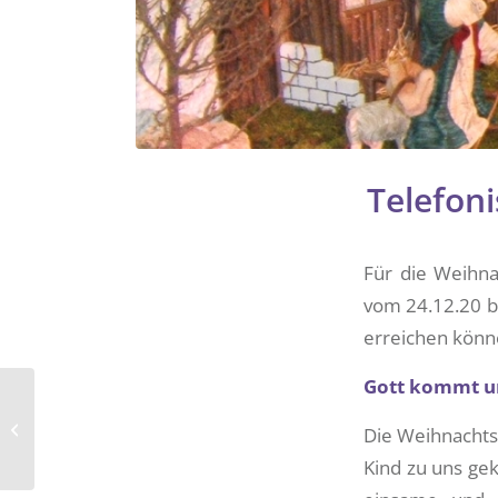
Telefon
Für die Weihnac
vom 24.12.20 b
erreichen könn
Gott kommt und
Livestreaming von
Gottesdiensten am 4.
Die Weihnachtsz
Advent und über
Kind zu uns ge
Weihnachten