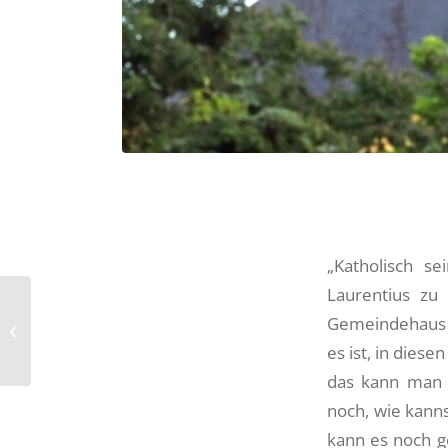
„Katholisch s
Laurentius zu
Bischof Fürst zum
Gemeindehaus St
Missbrauchsbericht der
es ist, in diese
Erzdiözese Freiburg
das kann man s
noch, wie kann
kann es noch ge