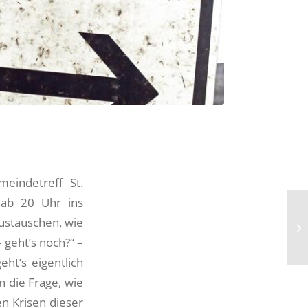
eindetreff St.
 ab 20 Uhr ins
austauschen, wie
– geht’s noch?“ –
ht’s eigentlich
 die Frage, wie
en Krisen dieser