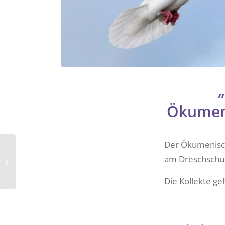
Ökumeni
Der Ökumenisch
Leben teilen –
am Dreschschup
Katholikentag vom 25.
bis 29. Mai in Stuttgart
Die Kollekte ge