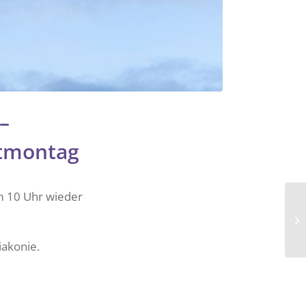
–
stmontag
m 10 Uhr wieder
iakonie.