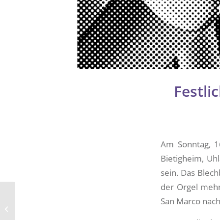
Festli
Am Sonntag, 16
Bietigheim, Uh
sein. Das Blec
der Orgel mehr
Zehn Jahre nach der
San Marco nach
Premiere: Sommer-
Klassik-Benefizkonzert