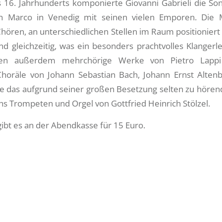
 16. Jahrhunderts komponierte Giovanni Gabrieli die Son
an Marco in Venedig mit seinen vielen Emporen. Die 
hören, an unterschiedlichen Stellen im Raum positionier
 gleichzeitig, was ein besonders prachtvolles Klangerle
den außerdem mehrchörige Werke von Pietro Lappi
oräle von Johann Sebastian Bach, Johann Ernst Altenb
wie das aufgrund seiner großen Besetzung selten zu höre
hs Trompeten und Orgel von Gottfried Heinrich Stölzel.
 gibt es an der Abendkasse für 15 Euro.