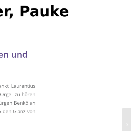
ken und
ankt Laurentius
 Orgel zu hören
Jürgen Benkö an
o den Glanz von