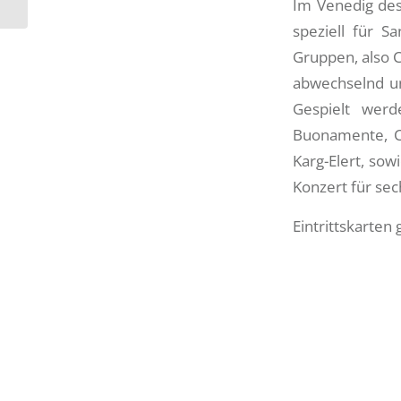
Im Venedig des
für Nicaragua am...
speziell für S
Gruppen, also C
abwechselnd und
Gespielt wer
Buonamente, Ch
Karg-Elert, so
Konzert für sec
Eintrittskarten