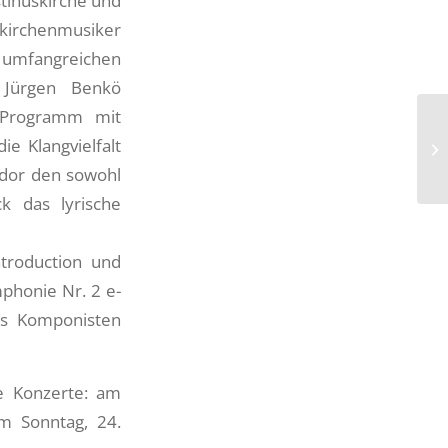
tinuskirche und
kirchenmusiker
 umfangreichen
t Jürgen Benkö
s Programm mit
e Klangvielfalt
idor den sowohl
ck das lyrische
ntroduction und
mphonie Nr. 2 e-
des Komponisten
e Konzerte: am
m Sonntag, 24.