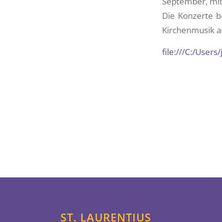
September, mit
Die Konzerte be
Kirchenmusik a
file:///C:/Use
ST. LAURENTIUS