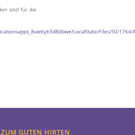
den sind für die
unicationsapps_8wekyb3d8bbwe/LocalState/Files/S0/1764/
ZUM GUTEN HIRTEN