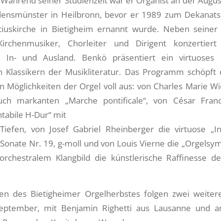
 Während seiner Studienzeit war er Organist an der Augus
ensmünster in Heilbronn, bevor er 1989 zum Dekanats
tiuskirche in Bietigheim ernannt wurde. Neben seiner
 Kirchenmusiker, Chorleiter und Dirigent konzertier
 In- und Ausland. Benkö präsentiert ein virtuose
n Klassikern der Musikliteratur. Das Programm schöpft di
n Möglichkeiten der Orgel voll aus: von Charles Marie W
auch markanten „Marche pontificale“, von César Fran
tabile H-Dur“ mit
iefen, von Josef Gabriel Rheinberger die virtuose „I
 Sonate Nr. 19, g-moll und von Louis Vierne die „Orgelsy
 orchestralem Klangbild die künstlerische Raffinesse 
en des Bietigheimer Orgelherbstes folgen zwei weiter
September, mit Benjamin Righetti aus Lausanne und a