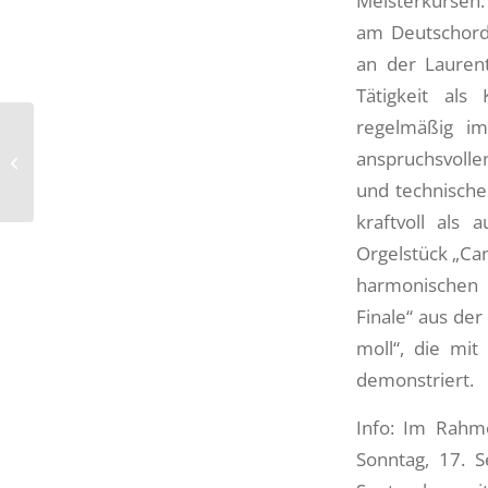
Meisterkursen.
am Deutschord
an der Lauren
Tätigkeit als
regelmäßig im
Sternsinger freuen sich
anspruchsvolle
über Sammelergebnis
und technische
kraftvoll als 
Orgelstück „Can
harmonischen T
Finale“ aus der
moll“, die mit
demonstriert.
Info: Im Rahm
Sonntag, 17. 