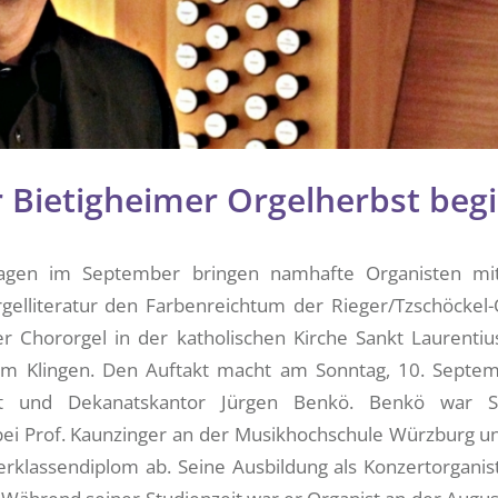
 Bietigheimer Orgelherbst beg
agen im September bringen namhafte Organisten mit
elliteratur den Farbenreichtum der Rieger/Tzschöckel-
der Chororgel in der katholischen Kirche Sankt Laurenti
um Klingen. Den Auftakt macht am Sonntag, 10. Septe
ist und Dekanatskantor Jürgen Benkö. Benkö war S
 bei Prof. Kaunzinger an der Musikhochschule Würzburg un
rklassendiplom ab. Seine Ausbildung als Konzertorganist