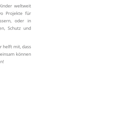
Kinder weltweit
wo Projekte für
ssern, oder in
den, Schutz und
r helft mit, dass
emeinsam können
n!