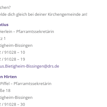
achen?
lde dich gleich bei deiner Kirchengemeinde an!
ntius
ierlein – Pfarramtssekretärin
tz 1
tigheim-Bissingen
2 / 91028 – 10
 / 91028 – 19
ius.Bietigheim-Bissingen@drs.de
n Hirten
Piffel – Pfarramtssekretärin
aße 18
tigheim-Bissingen
2 / 91028 – 30