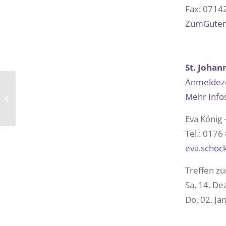
Fax: 07142
ZumGutenH
St. Johan
Anmeldeze
Kandidatinnen &
Mehr Info
Kandidaten für KGR-
Wahl gesucht!
Eva König 
Tel.: 017
eva.schoc
Treffen zu
Sa, 14. D
Do, 02. Ja