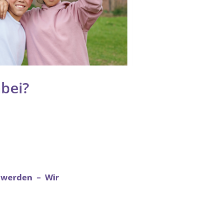
abei?
u werden – Wir