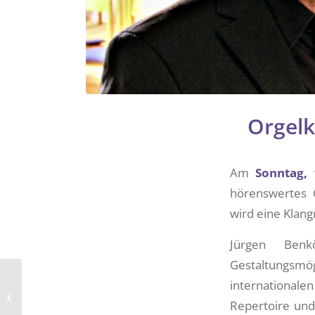
Orgelk
Am
Sonntag, 
hörenswertes O
wird eine Klang
Jürgen Benk
Gestaltungsmö
Schulseelsorgerin
internationale
Barbara Scheuhing im
Repertoire und 
Porträt der