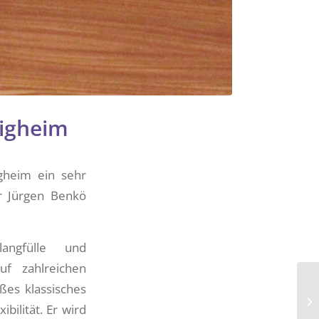
tigheim
igheim ein sehr
or Jürgen Benkö
angfülle und
uf zahlreichen
ßes klassisches
bilität. Er wird