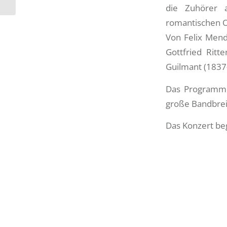
„Bietigheimer Zei...
die Zuhörer 
romantischen O
Von Felix Mend
Gottfried Ritt
Guilmant (1837-
Das Programm d
große Bandbrei
Das Konzert b