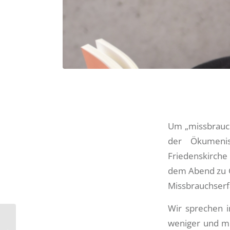
Um „missbrauch
der Ökumenis
Friedenskirche
dem Abend zu G
Missbrauchserf
Wir sprechen i
weniger und mi
Kirchenpatrozinium